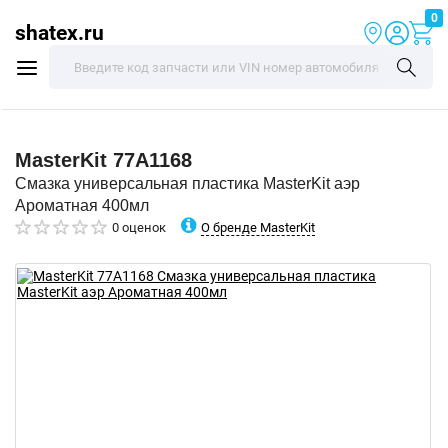
0
shatex.ru
MasterKit
77A1168
Смазка универсальная пластика MasterKit аэр
Ароматная 400мл
О бренде MasterKit
0 оценок