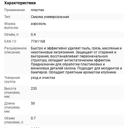
Характеристики
Применение:
пластик
Тип:
Смазка универсальная
Форма
аэрозоль
выпуска:
Объём, л:
0.4
EAN-13:
77A1168
Расширенное
Быстро и эффективно удаляет пыль, грязь, масляные и
описание:
никотиновые загрязнения. Защищает от старения и
выгорания, восстанавливает первоначальную
структуру, обладает антистатическим эффектом.
Предназначен для обработки пластиковых и
виниловых деталей салона. Подходит для молдингов и
бамперов. Обладает приятным ароматом клубники.
Товарная
уход и очистка
группа:
Высота
235
упаковки,
мм:
Длина
50
упаковки,
мм:
Объем
0.7
упаковки, л: