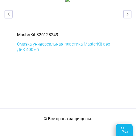
MasterKit 826128249
Mas
Смазка универсальная пластика MasterKit аэр
Сма
ДиК 400мл
ПхВ
© Все права защищены.