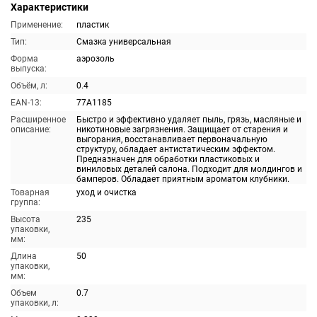
Характеристики
Применение:
пластик
Тип:
Смазка универсальная
Форма
аэрозоль
выпуска:
Объём, л:
0.4
EAN-13:
77A1185
Расширенное
Быстро и эффективно удаляет пыль, грязь, масляные и
описание:
никотиновые загрязнения. Защищает от старения и
выгорания, восстанавливает первоначальную
структуру, обладает антистатическим эффектом.
Предназначен для обработки пластиковых и
виниловых деталей салона. Подходит для молдингов и
бамперов. Обладает приятным ароматом клубники.
Товарная
уход и очистка
группа:
Высота
235
упаковки,
мм:
Длина
50
упаковки,
мм:
Объем
0.7
упаковки, л: