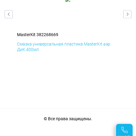
MasterKit 382268669
Mas
Смазка универсальная пластика MasterKit аэр
Сма
ДиК 400мл
ПхВ
© Все права защищены.