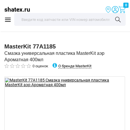
0
shatex.ru
MasterKit
77A1185
Смазка универсальная пластика MasterKit аэр
Ароматная 400мл
О бренде MasterKit
0 оценок