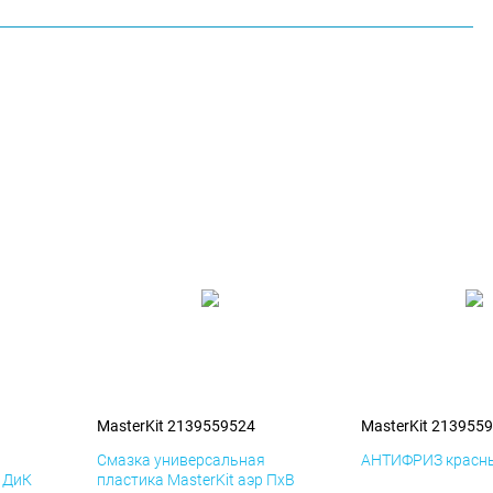
MasterKit 2139559524
MasterKit 213955
я
Смазка универсальная
АНТИФРИЗ красны
р ДиК
пластика MasterKit аэр ПхВ