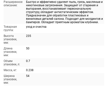
Расширенное
Быстро и эффективно удаляет пыль, грязь, масляные и
описание:
никотиновые загрязнения. Защищает от старения и
выгорания, восстанавливает первоначальную
структуру, обладает антистатическим эффектом.
Предназначен для обработки пластиковых и
виниловых деталей салона. Подходит для молдингов и
бамперов. Обладает приятным ароматом клубники.
Товарная
уход и очистка
группа:
Высота
235
упаковки,
мм:
Длина
50
упаковки,
мм:
Объем
0.7
упаковки, л:
Масса, кг:
0.238
Ширина
54
упаковки,
мм: