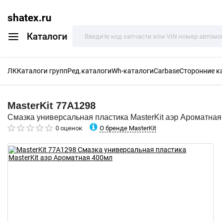
shatex.ru
Каталоги
ЛК
Каталоги групп
Ред.каталоги
Wh-каталоги
Carbase
Сторонние к
MasterKit
77A1298
Смазка универсальная пластика MasterKit аэр Ароматна
О бренде MasterKit
0 оценок