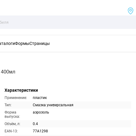
аталоги
Формы
Страницы
я 400мл
Характеристики
Применение:
пластик
Тип:
Смазка универсальная
Форма
аэрозоль
выпуска:
Объём, л:
0.4
EAN-13:
77A1298