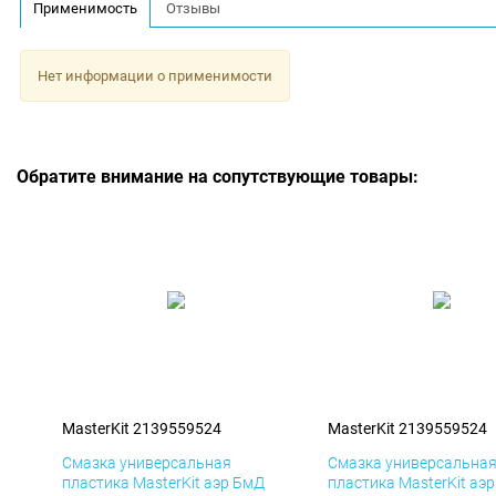
Применимость
Отзывы
Нет информации о применимости
Обратите внимание на сопутствующие товары:
MasterKit 2139559524
MasterKit 2139559524
Смазка универсальная
Смазка универсальна
пластика MasterKit аэр БмД
пластика MasterKit аэ