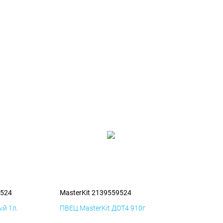
9524
MasterKit 2139559524
й 1л.
ПВЕЦ MasterKit ДОТ4 910г