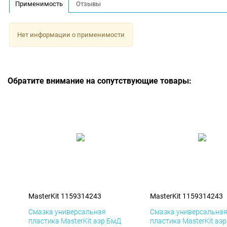
Применимость
Отзывы
Нет информации о применимости
Обратите внимание на сопутствующие товары:
MasterKit 1159314243
MasterKit 1159314243
Смазка универсальная
Смазка универсальна
пластика MasterKit аэр БмД
пластика MasterKit аэ