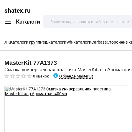
shatex.ru
Каталоги
ЛК
Каталоги групп
Ред.каталоги
Wh-каталоги
Carbase
Сторонние к
MasterKit
77A1373
Смазка универсальная пластика MasterKit аэр Ароматна
О бренде MasterKit
0 оценок