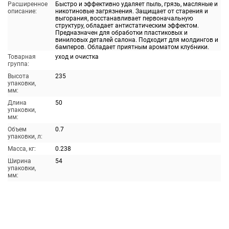
Расширенное
Быстро и эффективно удаляет пыль, грязь, масляные и
описание:
никотиновые загрязнения. Защищает от старения и
выгорания, восстанавливает первоначальную
структуру, обладает антистатическим эффектом.
Предназначен для обработки пластиковых и
виниловых деталей салона. Подходит для молдингов и
бамперов. Обладает приятным ароматом клубники.
Товарная
уход и очистка
группа:
Высота
235
упаковки,
мм:
Длина
50
упаковки,
мм:
Объем
0.7
упаковки, л:
Масса, кг:
0.238
Ширина
54
упаковки,
мм: