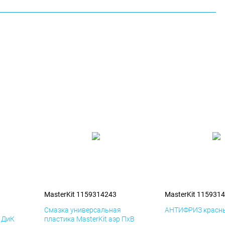
MasterKit 1159314243
MasterKit 115931
я
Смазка универсальная
АНТИФРИЗ красны
р ДиК
пластика MasterKit аэр ПхВ