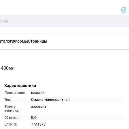
аталоги
Формы
Страницы
я 400мл
Характеристики
Применение:
пластик
Тип:
Смазка универсальная
Форма
аэрозоль
выпуска:
Объём, л:
0.4
EAN-13:
77A1373