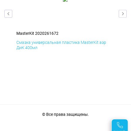
MasterKit 2020261672
Mas
Смазка универсальная пластика MasterKit аэр
Сма
ДиК 400мл
ПхВ
© Все права защищены.