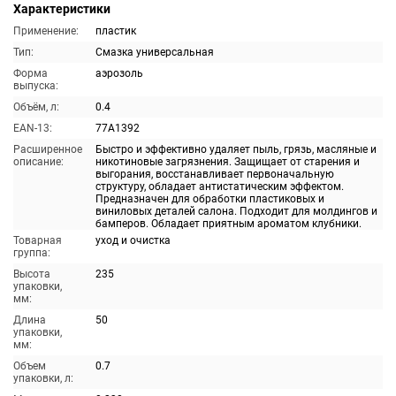
Характеристики
Применение:
пластик
Тип:
Смазка универсальная
Форма
аэрозоль
выпуска:
Объём, л:
0.4
EAN-13:
77A1392
Расширенное
Быстро и эффективно удаляет пыль, грязь, масляные и
описание:
никотиновые загрязнения. Защищает от старения и
выгорания, восстанавливает первоначальную
структуру, обладает антистатическим эффектом.
Предназначен для обработки пластиковых и
виниловых деталей салона. Подходит для молдингов и
бамперов. Обладает приятным ароматом клубники.
Товарная
уход и очистка
группа:
Высота
235
упаковки,
мм:
Длина
50
упаковки,
мм:
Объем
0.7
упаковки, л: