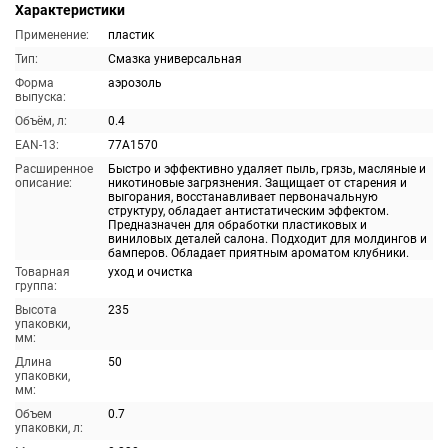
Характеристики
Применение:
пластик
Тип:
Смазка универсальная
Форма
аэрозоль
выпуска:
Объём, л:
0.4
EAN-13:
77A1570
Расширенное
Быстро и эффективно удаляет пыль, грязь, масляные и
описание:
никотиновые загрязнения. Защищает от старения и
выгорания, восстанавливает первоначальную
структуру, обладает антистатическим эффектом.
Предназначен для обработки пластиковых и
виниловых деталей салона. Подходит для молдингов и
бамперов. Обладает приятным ароматом клубники.
Товарная
уход и очистка
группа:
Высота
235
упаковки,
мм:
Длина
50
упаковки,
мм:
Объем
0.7
упаковки, л: