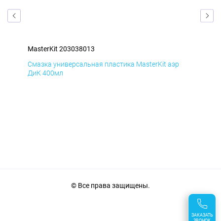
MasterKit 203038013
Mas
Смазка универсальная пластика MasterKit аэр
Сма
ДиК 400мл
ПхВ
© Все права защищены.
ЗАКАЗАТЬ
ЗВОНОК