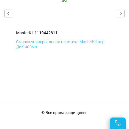
MasterKit 1119442811
Mas
Смазка универсальная пластика MasterKit аэр
Сма
ДиК 400мл
ПхВ
© Все права защищены.