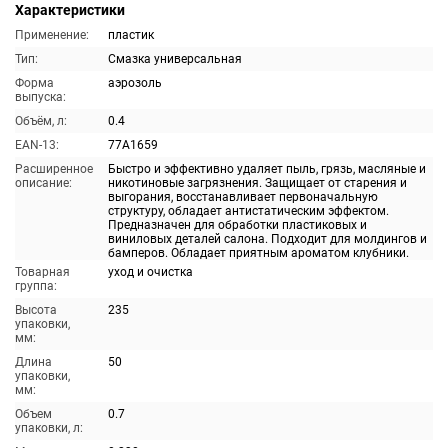
Характеристики
Применение:
пластик
Тип:
Смазка универсальная
Форма
аэрозоль
выпуска:
Объём, л:
0.4
EAN-13:
77A1659
Расширенное
Быстро и эффективно удаляет пыль, грязь, масляные и
описание:
никотиновые загрязнения. Защищает от старения и
выгорания, восстанавливает первоначальную
структуру, обладает антистатическим эффектом.
Предназначен для обработки пластиковых и
виниловых деталей салона. Подходит для молдингов и
бамперов. Обладает приятным ароматом клубники.
Товарная
уход и очистка
группа:
Высота
235
упаковки,
мм:
Длина
50
упаковки,
мм:
Объем
0.7
упаковки, л: