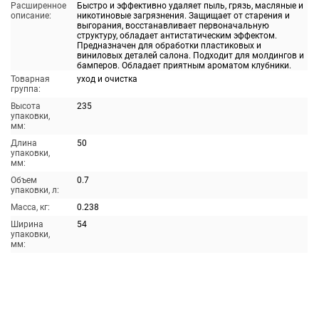
Расширенное
Быстро и эффективно удаляет пыль, грязь, масляные и
описание:
никотиновые загрязнения. Защищает от старения и
выгорания, восстанавливает первоначальную
структуру, обладает антистатическим эффектом.
Предназначен для обработки пластиковых и
виниловых деталей салона. Подходит для молдингов и
бамперов. Обладает приятным ароматом клубники.
Товарная
уход и очистка
группа:
Высота
235
упаковки,
мм:
Длина
50
упаковки,
мм:
Объем
0.7
упаковки, л:
Масса, кг:
0.238
Ширина
54
упаковки,
мм: