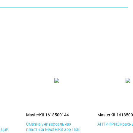
MasterKit 1618500144
MasterKit 161850
я
Смазка универсальная
АНТИФРИЗ красны
р ДиК
пластика MasterKit аэр ПхВ