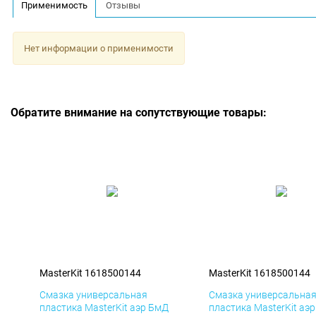
Применимость
Отзывы
Нет информации о применимости
Обратите внимание на сопутствующие товары:
MasterKit 1618500144
MasterKit 1618500144
Смазка универсальная
Смазка универсальна
пластика MasterKit аэр БмД
пластика MasterKit аэ