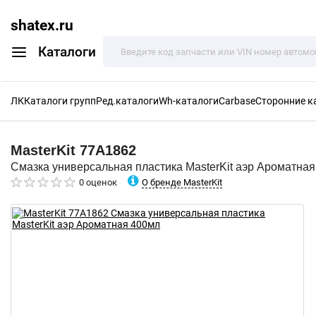
shatex.ru
Каталоги
ЛК
Каталоги групп
Ред.каталоги
Wh-каталоги
Carbase
Сторонние к
MasterKit
77A1862
Смазка универсальная пластика MasterKit аэр Ароматна
О бренде MasterKit
0 оценок