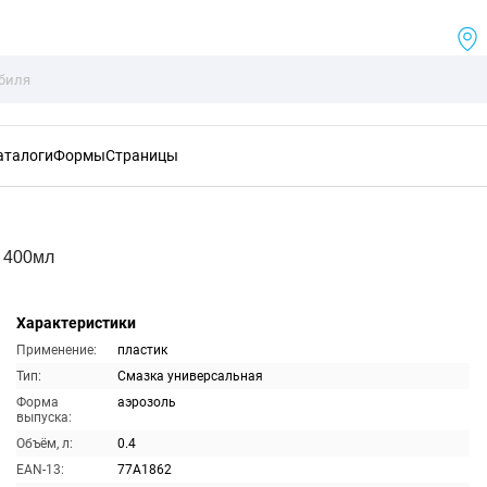
аталоги
Формы
Страницы
я 400мл
Характеристики
Применение:
пластик
Тип:
Смазка универсальная
Форма
аэрозоль
выпуска:
Объём, л:
0.4
EAN-13:
77A1862