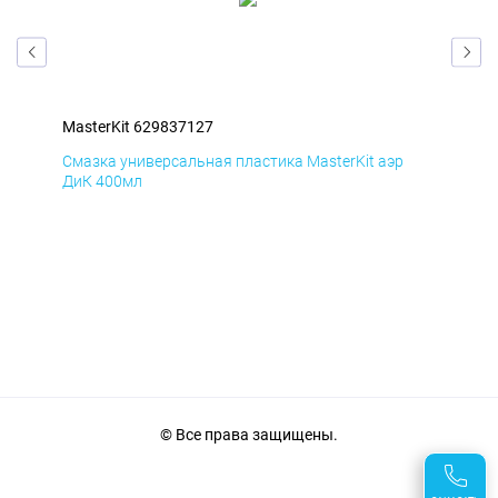
MasterKit 629837127
Mas
Смазка универсальная пластика MasterKit аэр
Сма
ДиК 400мл
ПхВ
© Все права защищены.