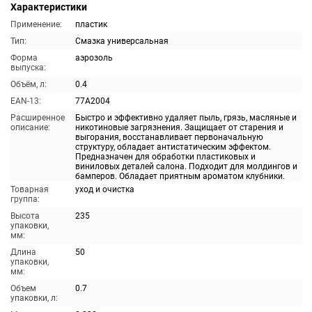
Характеристики
Применение:
пластик
Тип:
Смазка универсальная
Форма
аэрозоль
выпуска:
Объём, л:
0.4
EAN-13:
77A2004
Расширенное
Быстро и эффективно удаляет пыль, грязь, масляные и
описание:
никотиновые загрязнения. Защищает от старения и
выгорания, восстанавливает первоначальную
структуру, обладает антистатическим эффектом.
Предназначен для обработки пластиковых и
виниловых деталей салона. Подходит для молдингов и
бамперов. Обладает приятным ароматом клубники.
Товарная
уход и очистка
группа:
Высота
235
упаковки,
мм:
Длина
50
упаковки,
мм:
Объем
0.7
упаковки, л: