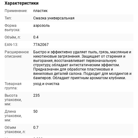
Характеристики
Применение:
пластик
Тип:
Смазка универсальная
Форма
аэрозоль
выпуска:
Объём, л:
0.4
EAN-13:
77A2067
Расширенное
Быстро и эффективно удаляет пыль, грязь, масляные и
описание:
никотиновые загрязнения. Защищает от старения и
выгорания, восстанавливает первоначальную
структуру, обладает антистатическим эффектом.
Предназначен для обработки пластиковых и
виниловых деталей салона. Подходит для молдингов и
бамперов. Обладает приятным ароматом клубники.
Товарная
уход и очистка
группа:
Высота
235
упаковки,
мм:
Длина
50
упаковки,
мм:
Объем
0.7
упаковки, л: