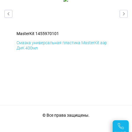
MasterKit 1455970101
Mas
Смазка универсальная пластика MasterKit аэр
Сма
ДиК 400мл
ПхВ
© Все права защищены.