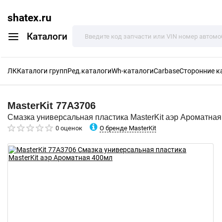
shatex.ru
Каталоги
ЛК
Каталоги групп
Ред.каталоги
Wh-каталоги
Carbase
Сторонние к
MasterKit
77A3706
Смазка универсальная пластика MasterKit аэр Ароматна
О бренде MasterKit
0 оценок