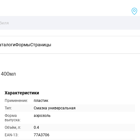
аталоги
Формы
Страницы
я 400мл
Характеристики
Применение:
пластик
Тип:
Смазка универсальная
Форма
аэрозоль
выпуска:
Объём, л:
0.4
EAN-13:
77A3706