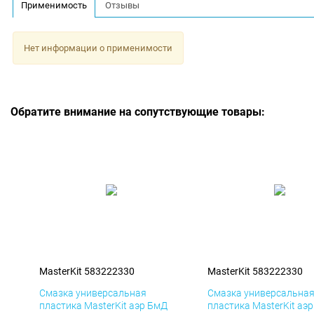
Применимость
Отзывы
Нет информации о применимости
Обратите внимание на сопутствующие товары:
MasterKit 583222330
MasterKit 583222330
Смазка универсальная
Смазка универсальна
пластика MasterKit аэр БмД
пластика MasterKit аэ