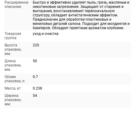
Расширенное
Быстро и эффективно удаляет пыль, грязь, масляные и
описание:
никотиновые загрязнения. Защищает от старения и
выгорания, восстанавливает первоначальную
структуру, обладает антистатическим эффектом.
Предназначен для обработки пластиковых и
виниловых деталей салона. Подходит для молдингов и
бамперов. Обладает приятным ароматом клубники.
Товарная
уход и очистка
группа:
Высота
235
упаковки,
мм:
Длина
50
упаковки,
мм:
Объем
0.7
упаковки, л:
Масса, кг:
0.238
Ширина
54
упаковки,
мм: