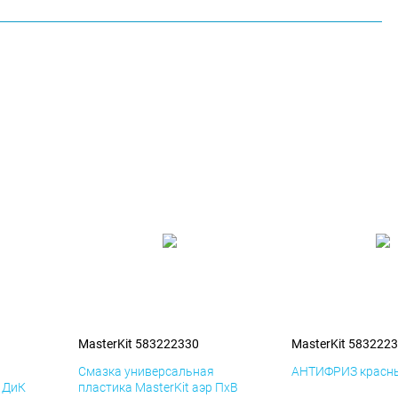
MasterKit 583222330
MasterKit 583222
я
Смазка универсальная
АНТИФРИЗ красны
р ДиК
пластика MasterKit аэр ПхВ