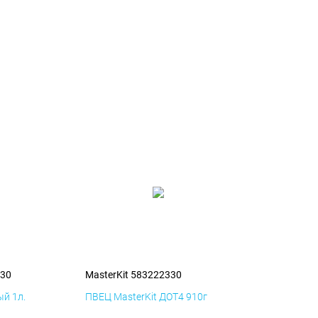
330
MasterKit 583222330
й 1л.
ПВЕЦ MasterKit ДОТ4 910г