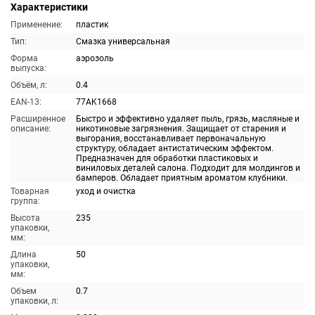
Характеристики
Применение:
пластик
Тип:
Смазка универсальная
Форма
аэрозоль
выпуска:
Объём, л:
0.4
EAN-13:
77AK1668
Расширенное
Быстро и эффективно удаляет пыль, грязь, масляные и
описание:
никотиновые загрязнения. Защищает от старения и
выгорания, восстанавливает первоначальную
структуру, обладает антистатическим эффектом.
Предназначен для обработки пластиковых и
виниловых деталей салона. Подходит для молдингов и
бамперов. Обладает приятным ароматом клубники.
Товарная
уход и очистка
группа:
Высота
235
упаковки,
мм:
Длина
50
упаковки,
мм:
Объем
0.7
упаковки, л: