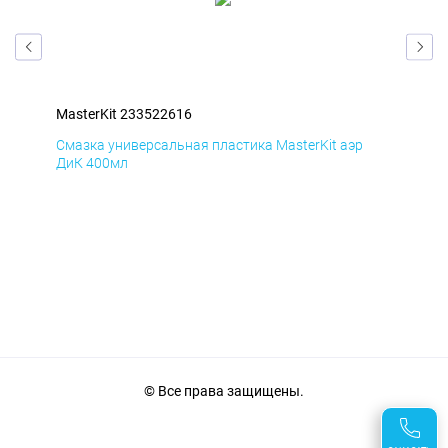
MasterKit 233522616
Mas
Смазка универсальная пластика MasterKit аэр
Сма
ДиК 400мл
ПхВ
© Все права защищены.