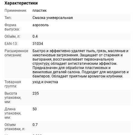
Характеристики
Применение:
пластик
Тип:
Смазка универсальная
Форма
аэрозоль
выпуска:
Объём, л:
0.4
EAN-13:
31034
Расширенное
Быстро и эффективно удаляет пыль, грязь, масляные и
описание:
никотиновые загрязнения. Защищает от старения и
выгорания, восстанавливает первоначальную
структуру, обладает антистатическим эффектом.
Предназначен для обработки пластиковых и
виниловых деталей салона. Подходит для молдингов и
бамперов. Обладает приятным ароматом клубники.
Товарная
уход и очистка
группа:
Высота
235
упаковки,
мм:
Длина
50
упаковки,
мм:
Объем
0.7
упаковки, л: