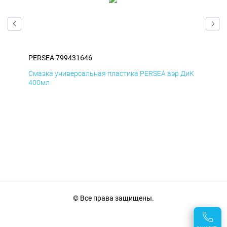
PERSEA 799431646
PER
БмД
Смазка универсальная пластика PERSEA аэр ДиК
Сма
400мл
40
© Все права защищены.