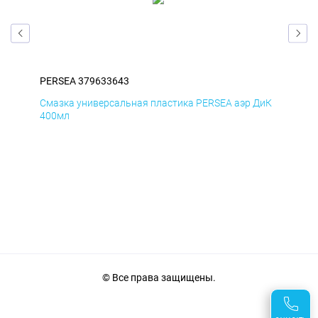
PERSEA 379633643
PER
БмД
Смазка универсальная пластика PERSEA аэр ДиК
Сма
400мл
40
© Все права защищены.