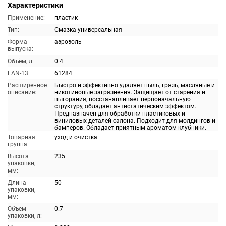
Характеристики
Применение:
пластик
Тип:
Смазка универсальная
Форма
аэрозоль
выпуска:
Объём, л:
0.4
EAN-13:
61284
Расширенное
Быстро и эффективно удаляет пыль, грязь, масляные и
описание:
никотиновые загрязнения. Защищает от старения и
выгорания, восстанавливает первоначальную
структуру, обладает антистатическим эффектом.
Предназначен для обработки пластиковых и
виниловых деталей салона. Подходит для молдингов и
бамперов. Обладает приятным ароматом клубники.
Товарная
уход и очистка
группа:
Высота
235
упаковки,
мм:
Длина
50
упаковки,
мм:
Объем
0.7
упаковки, л: