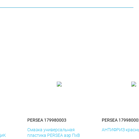
PERSEA 179980003
PERSEA 17998000
я
Смазка универсальная
АНТИФРИЗ красны
ДиК
пластика PERSEA аэр ПхВ