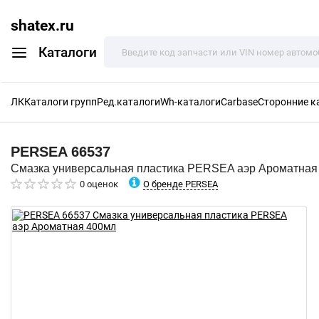
shatex.ru
Каталоги
ЛК
Каталоги групп
Ред.каталоги
Wh-каталоги
Carbase
Сторонние к
PERSEA
66537
Смазка универсальная пластика PERSEA аэр Ароматная
О бренде PERSEA
0 оценок