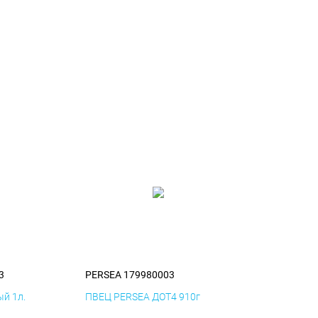
3
PERSEA 179980003
й 1л.
ПВЕЦ PERSEA ДОТ4 910г