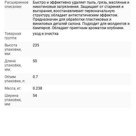
Расширенное
Быстро и эффективно удаляет пыль, грязь, масляные и
описание:
никотиновые загрязнения. Защищает от старения и
выгорания, восстанавливает первоначальную
структуру, обладает антистатическим эффектом.
Предназначен для обработки пластиковых и
виниловых деталей салона. Подходит для молдингов и
бамперов. Обладает приятным ароматом клубники.
Товарная
уход и очистка
группа:
Высота
235
упаковки,
мм:
Длина
50
упаковки,
мм:
Объем
0.7
упаковки, л:
Масса, кг:
0.238
Ширина
54
упаковки,
мм: