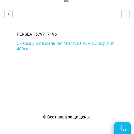
PERSEA 1579717196
PER
БмД
Смазка универсальная пластика PERSEA аэр ДиК
Сма
400мл
40
© Все права защищены.