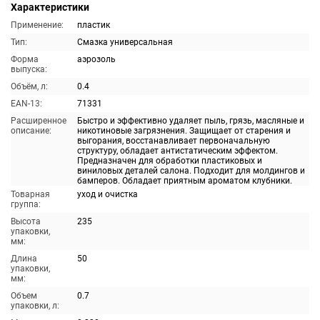
Характеристики
Применение:
пластик
Тип:
Смазка универсальная
Форма
аэрозоль
выпуска:
Объём, л:
0.4
EAN-13:
71331
Расширенное
Быстро и эффективно удаляет пыль, грязь, масляные и
описание:
никотиновые загрязнения. Защищает от старения и
выгорания, восстанавливает первоначальную
структуру, обладает антистатическим эффектом.
Предназначен для обработки пластиковых и
виниловых деталей салона. Подходит для молдингов и
бамперов. Обладает приятным ароматом клубники.
Товарная
уход и очистка
группа:
Высота
235
упаковки,
мм:
Длина
50
упаковки,
мм:
Объем
0.7
упаковки, л: