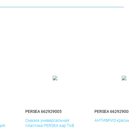
PERSEA 662929005
PERSEA 66292900
я
Смазка универсальная
АНТИФРИЗ красны
ДиК
пластика PERSEA аэр ПхВ