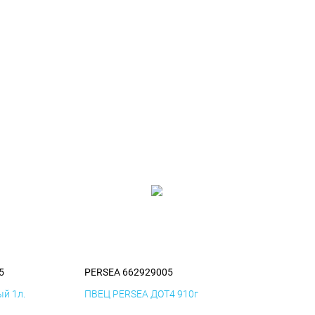
5
PERSEA 662929005
й 1л.
ПВЕЦ PERSEA ДОТ4 910г