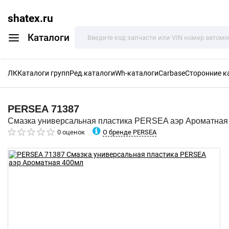
shatex.ru
Каталоги
ЛК
Каталоги групп
Ред.каталоги
Wh-каталоги
Carbase
Сторонние к
PERSEA
71387
Смазка универсальная пластика PERSEA аэр Ароматная
О бренде PERSEA
0 оценок