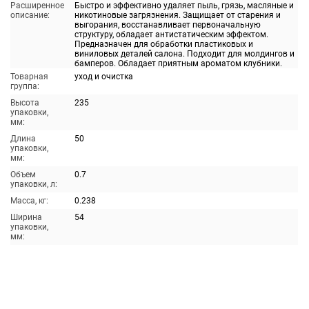
Расширенное
Быстро и эффективно удаляет пыль, грязь, масляные и
описание:
никотиновые загрязнения. Защищает от старения и
выгорания, восстанавливает первоначальную
структуру, обладает антистатическим эффектом.
Предназначен для обработки пластиковых и
виниловых деталей салона. Подходит для молдингов и
бамперов. Обладает приятным ароматом клубники.
Товарная
уход и очистка
группа:
Высота
235
упаковки,
мм:
Длина
50
упаковки,
мм:
Объем
0.7
упаковки, л:
Масса, кг:
0.238
Ширина
54
упаковки,
мм: