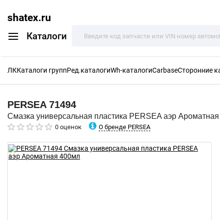
shatex.ru
Каталоги
ЛК
Каталоги групп
Ред.каталоги
Wh-каталоги
Carbase
Сторонние к
PERSEA
71494
Смазка универсальная пластика PERSEA аэр Ароматная
О бренде PERSEA
0 оценок