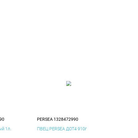
90
PERSEA 1328472990
й 1л.
ПВЕЦ PERSEA ДОТ4 910г