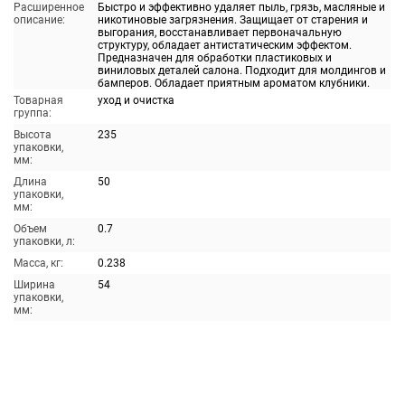
Расширенное
Быстро и эффективно удаляет пыль, грязь, масляные и
описание:
никотиновые загрязнения. Защищает от старения и
выгорания, восстанавливает первоначальную
структуру, обладает антистатическим эффектом.
Предназначен для обработки пластиковых и
виниловых деталей салона. Подходит для молдингов и
бамперов. Обладает приятным ароматом клубники.
Товарная
уход и очистка
группа:
Высота
235
упаковки,
мм:
Длина
50
упаковки,
мм:
Объем
0.7
упаковки, л:
Масса, кг:
0.238
Ширина
54
упаковки,
мм: