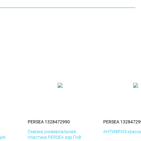
PERSEA 1328472990
PERSEA 13284729
я
Смазка универсальная
АНТИФРИЗ красны
ДиК
пластика PERSEA аэр ПхВ