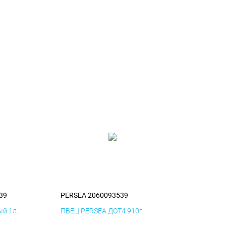
39
PERSEA 2060093539
й 1л.
ПВЕЦ PERSEA ДОТ4 910г