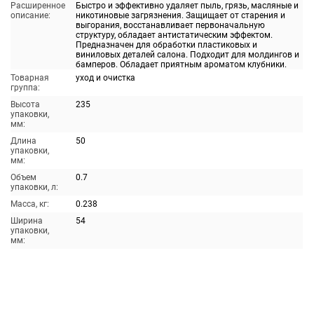
Расширенное
Быстро и эффективно удаляет пыль, грязь, масляные и
описание:
никотиновые загрязнения. Защищает от старения и
выгорания, восстанавливает первоначальную
структуру, обладает антистатическим эффектом.
Предназначен для обработки пластиковых и
виниловых деталей салона. Подходит для молдингов и
бамперов. Обладает приятным ароматом клубники.
Товарная
уход и очистка
группа:
Высота
235
упаковки,
мм:
Длина
50
упаковки,
мм:
Объем
0.7
упаковки, л:
Масса, кг:
0.238
Ширина
54
упаковки,
мм: