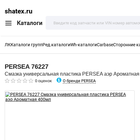
shatex.ru
Каталоги
ЛК
Каталоги групп
Ред.каталоги
Wh-каталоги
Carbase
Сторонние к
PERSEA
76227
Смазка универсальная пластика PERSEA аэр Ароматная
О бренде PERSEA
0 оценок