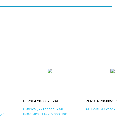
PERSEA 2060093539
PERSEA 20600935
я
Смазка универсальная
АНТИФРИЗ красны
ДиК
пластика PERSEA аэр ПхВ