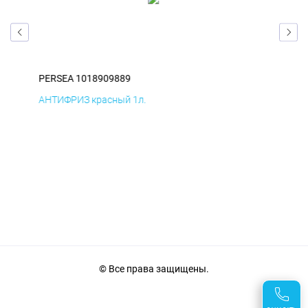
PERSEA 1018909889
PER
хВ
АНТИФРИЗ красный 1л.
ПВЕ
© Все права защищены.