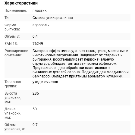
Характеристики
Применение:
пластик
Тип:
Смазка универсальная
Форма
аэрозоль
выпуска:
Объём, л:
0.4
EAN-13:
76249
Расширенное
Быстро и эффективно удаляет пыль, грязь, масляные и
описание:
никотиновые загрязнения. Защищает от старения и
выгорания, восстанавливает первоначальную
структуру, обладает антистатическим эффектом.
Предназначен для обработки пластиковых и
виниловых деталей салона. Подходит для молдингов и
бамперов. Обладает приятным ароматом клубники.
Товарная
уход и очистка
группа:
Высота
235
упаковки,
мм:
Длина
50
упаковки,
мм:
Объем
0.7
упаковки, л: