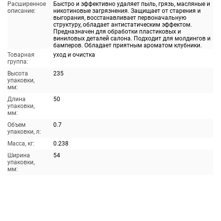
Расширенное
Быстро и эффективно удаляет пыль, грязь, масляные и
описание:
никотиновые загрязнения. Защищает от старения и
выгорания, восстанавливает первоначальную
структуру, обладает антистатическим эффектом.
Предназначен для обработки пластиковых и
виниловых деталей салона. Подходит для молдингов и
бамперов. Обладает приятным ароматом клубники.
Товарная
уход и очистка
группа:
Высота
235
упаковки,
мм:
Длина
50
упаковки,
мм:
Объем
0.7
упаковки, л:
Масса, кг:
0.238
Ширина
54
упаковки,
мм: