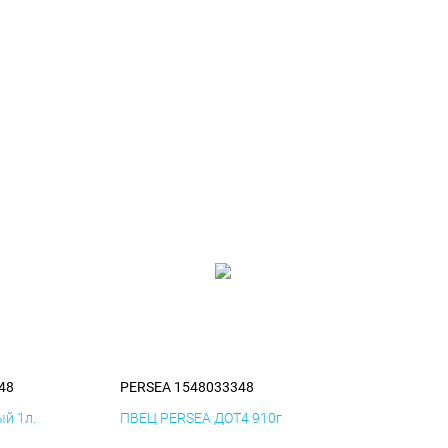
48
PERSEA 1548033348
й 1л.
ПВЕЦ PERSEA ДОТ4 910г