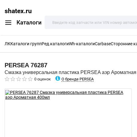
shatex.ru
Каталоги
ЛК
Каталоги групп
Ред.каталоги
Wh-каталоги
Carbase
Сторонние к
PERSEA
76287
Смазка универсальная пластика PERSEA аэр Ароматная
О бренде PERSEA
0 оценок