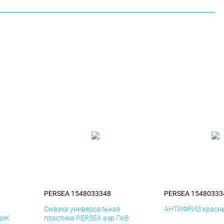
PERSEA 1548033348
PERSEA 15480333
я
Смазка универсальная
АНТИФРИЗ красны
ДиК
пластика PERSEA аэр ПхВ