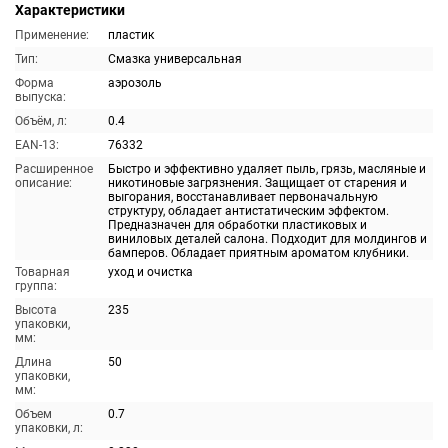
Характеристики
Применение:
пластик
Тип:
Смазка универсальная
Форма
аэрозоль
выпуска:
Объём, л:
0.4
EAN-13:
76332
Расширенное
Быстро и эффективно удаляет пыль, грязь, масляные и
описание:
никотиновые загрязнения. Защищает от старения и
выгорания, восстанавливает первоначальную
структуру, обладает антистатическим эффектом.
Предназначен для обработки пластиковых и
виниловых деталей салона. Подходит для молдингов и
бамперов. Обладает приятным ароматом клубники.
Товарная
уход и очистка
группа:
Высота
235
упаковки,
мм:
Длина
50
упаковки,
мм:
Объем
0.7
упаковки, л: