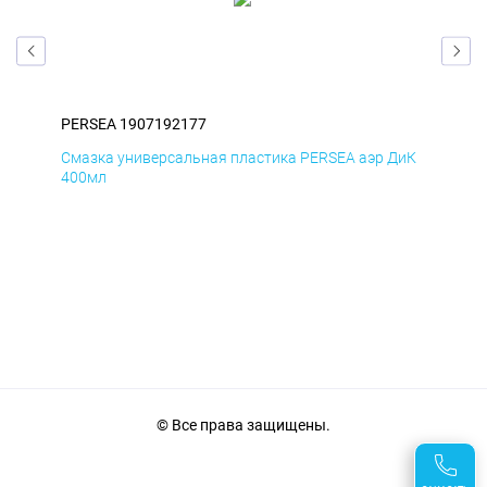
PERSEA 1907192177
PER
БмД
Смазка универсальная пластика PERSEA аэр ДиК
Сма
400мл
40
© Все права защищены.