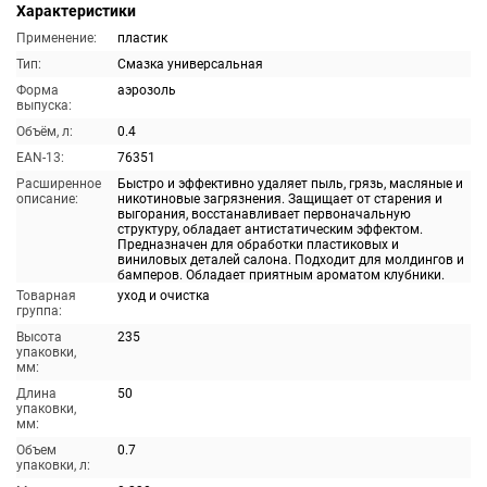
Характеристики
Применение:
пластик
Тип:
Смазка универсальная
Форма
аэрозоль
выпуска:
Объём, л:
0.4
EAN-13:
76351
Расширенное
Быстро и эффективно удаляет пыль, грязь, масляные и
описание:
никотиновые загрязнения. Защищает от старения и
выгорания, восстанавливает первоначальную
структуру, обладает антистатическим эффектом.
Предназначен для обработки пластиковых и
виниловых деталей салона. Подходит для молдингов и
бамперов. Обладает приятным ароматом клубники.
Товарная
уход и очистка
группа:
Высота
235
упаковки,
мм:
Длина
50
упаковки,
мм:
Объем
0.7
упаковки, л: