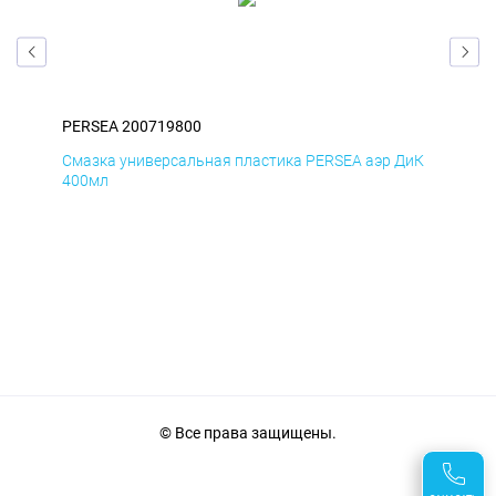
PERSEA 200719800
PER
БмД
Смазка универсальная пластика PERSEA аэр ДиК
Сма
400мл
40
© Все права защищены.