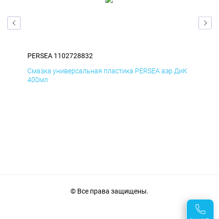
PERSEA 1102728832
PER
БмД
Смазка универсальная пластика PERSEA аэр ДиК
Сма
400мл
40
© Все права защищены.