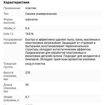
Характеристики
Применение:
пластик
Тип:
Смазка универсальная
Форма
аэрозоль
выпуска:
Объём, л:
0.4
EAN-13:
76376
Расширенное
Быстро и эффективно удаляет пыль, грязь, масляные и
описание:
никотиновые загрязнения. Защищает от старения и
выгорания, восстанавливает первоначальную
структуру, обладает антистатическим эффектом.
Предназначен для обработки пластиковых и
виниловых деталей салона. Подходит для молдингов и
бамперов. Обладает приятным ароматом клубники.
Товарная
уход и очистка
группа:
Высота
235
упаковки,
мм:
Длина
50
упаковки,
мм:
Объем
0.7
упаковки, л: