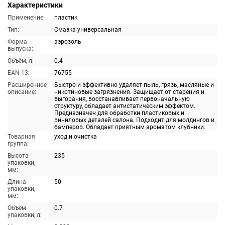
Характеристики
Применение:
пластик
Тип:
Смазка универсальная
Форма
аэрозоль
выпуска:
Объём, л:
0.4
EAN-13:
76755
Расширенное
Быстро и эффективно удаляет пыль, грязь, масляные и
описание:
никотиновые загрязнения. Защищает от старения и
выгорания, восстанавливает первоначальную
структуру, обладает антистатическим эффектом.
Предназначен для обработки пластиковых и
виниловых деталей салона. Подходит для молдингов и
бамперов. Обладает приятным ароматом клубники.
Товарная
уход и очистка
группа:
Высота
235
упаковки,
мм:
Длина
50
упаковки,
мм:
Объем
0.7
упаковки, л: