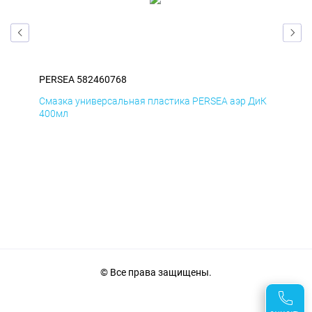
PERSEA 582460768
PER
БмД
Смазка универсальная пластика PERSEA аэр ДиК
Сма
400мл
40
© Все права защищены.