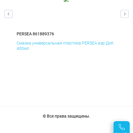
PERSEA 861889376
PER
БмД
Смазка универсальная пластика PERSEA аэр ДиК
Сма
400мл
40
© Все права защищены.