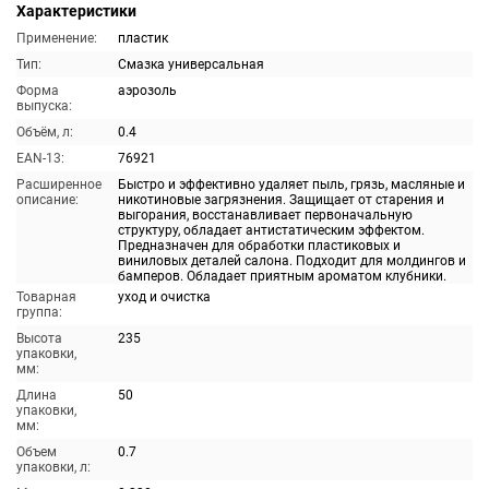
Характеристики
Применение:
пластик
Тип:
Смазка универсальная
Форма
аэрозоль
выпуска:
Объём, л:
0.4
EAN-13:
76921
Расширенное
Быстро и эффективно удаляет пыль, грязь, масляные и
описание:
никотиновые загрязнения. Защищает от старения и
выгорания, восстанавливает первоначальную
структуру, обладает антистатическим эффектом.
Предназначен для обработки пластиковых и
виниловых деталей салона. Подходит для молдингов и
бамперов. Обладает приятным ароматом клубники.
Товарная
уход и очистка
группа:
Высота
235
упаковки,
мм:
Длина
50
упаковки,
мм:
Объем
0.7
упаковки, л: